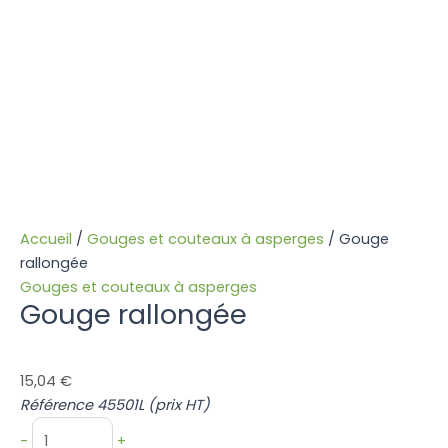
Accueil
/
Gouges et couteaux à asperges
/ Gouge
rallongée
Gouges et couteaux à asperges
Gouge rallongée
15,04
€
Référence 45501L (prix HT)
quantité
-
+