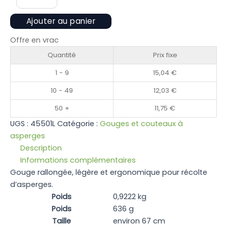
de
Gouge
Ajouter au panier
rallongée
Offre en vrac
Quantité
Prix fixe
1 - 9
15,04
€
10 - 49
12,03
€
50 +
11,75
€
UGS :
45501L
Catégorie :
Gouges et couteaux à
asperges
Description
Informations complémentaires
Gouge rallongée, légère et ergonomique pour récolte
d’asperges.
Poids
0,9222 kg
Poids
636 g
Taille
environ 67 cm