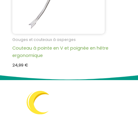
Gouges et couteaux à asperges
Couteau à pointe en V et poignée en hêtre
ergonomique
24,99
€
AGRIVALOIRE
1248 Impasse de la Bodinière
37340 Hommes
T. 02 47 24 94 64
info@agrivaloire.fr
AGRIVALOIRE
est une entreprise spécialisée depuis 1990
dans la vente et la distribution de plants de pépinière et