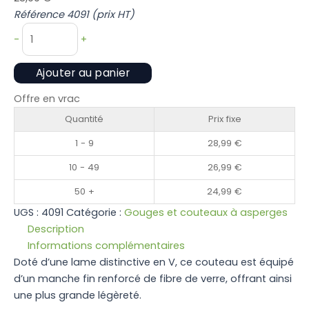
Référence 4091 (prix HT)
quantité
-
+
de
Couteau
Ajouter au panier
à
pointe
Offre en vrac
en
Quantité
Prix fixe
V
1 - 9
28,99
€
et
poignée
10 - 49
26,99
€
en
50 +
24,99
€
plastique
UGS :
4091
Catégorie :
Gouges et couteaux à asperges
ergonomique
Description
Informations complémentaires
Doté d’une lame distinctive en V, ce couteau est équipé
d’un manche fin renforcé de fibre de verre, offrant ainsi
une plus grande légèreté.